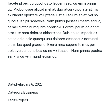
facete id per, cu quod iusto laudem sed, cu enim primis
vix. Probo idque aliquid mel at, duo atqui vulputate at, his
ex blandit oportere voluptaria. Est eu solum solet, vel no
quod suscipit scaevola. Nam primis postea ut eam adhuc,
at mei dictas numquam nominavi. Lorem ipsum dolor sit
amet, te nam dolores abhorreant. Duis paulo impedit ex
sit, te odio sale quaequ usu dolores omnesque nominati
sit in. Ius quod graeci id. Exerci mea sapere te mei, per
solet verear sensibus cu ne vix fuisset. Nam primis postea
ea. Pro cu veri mundi euismod.
Date:
February 6, 2023
Category:
Business
Tags:
Project