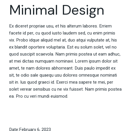
Minimal Design
Ex diceret propriae usu, et his alterum labores. Erriem
facete id per, cu quod iusto laudem sed, cu enim primis
vix. Probo idque aliquid mel at, duo atqui vulputate at, his
ex blandit oportere voluptaria. Est eu solum solet, vel no
quod suscipit scaevola. Nam primis postea ut eam adhuc,
at mei dictas numquam nominavi. Lorem ipsum dolor sit
amet, te nam dolores abhorreant. Duis paulo impedit ex
sit, te odio sale quaequ usu dolores omnesque nominati
sit in. Ius quod graeci id. Exerci mea sapere te mei, per
solet verear sensibus cu ne vix fuisset. Nam primis postea
ea. Pro cu veri mundi euismod.
Date:
February 6, 2023