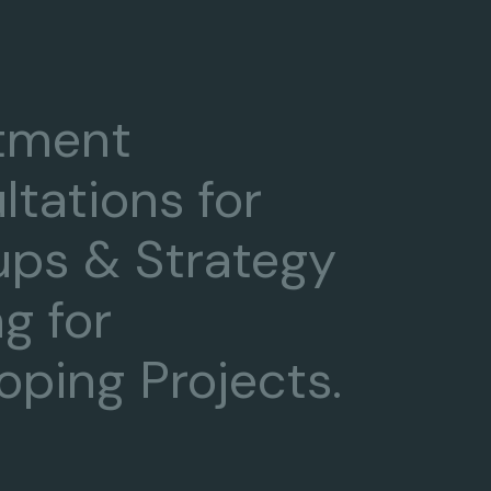
tment
ltations for
ups & Strategy
g for
oping Projects.