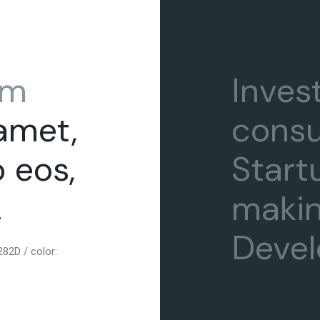
em
Inves
 amet,
consu
o eos,
Start
.
makin
Devel
82D / color: