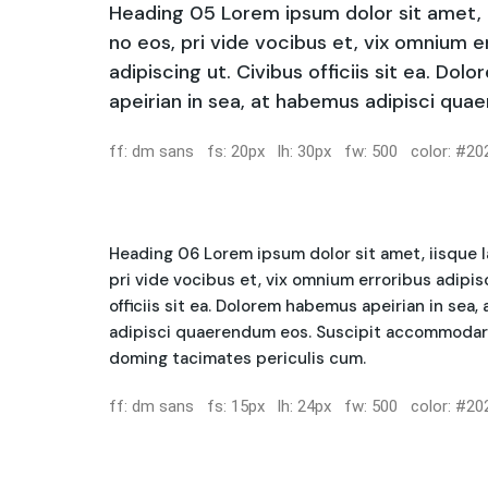
Heading 05 Lorem ipsum dolor sit amet, 
no eos, pri vide vocibus et, vix omnium e
adipiscing ut. Civibus officiis sit ea. Do
apeirian in sea, at habemus adipisci qua
ff: dm sans fs: 20px lh: 30px fw: 500 color: #20
Heading 06 Lorem ipsum dolor sit amet, iisque l
pri vide vocibus et, vix omnium erroribus adipis
officiis sit ea. Dolorem habemus apeirian in sea
adipisci quaerendum eos. Suscipit accommodare
doming tacimates periculis cum.
ff: dm sans fs: 15px lh: 24px fw: 500 color: #20