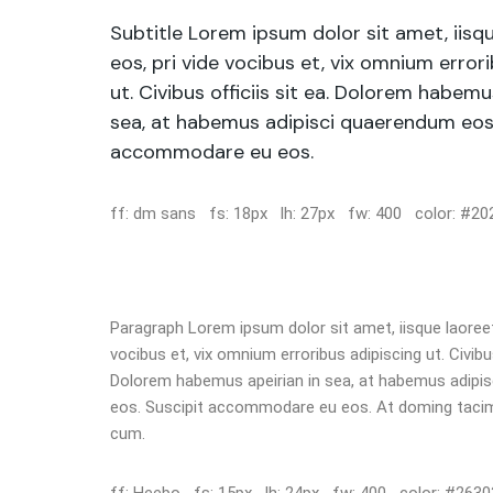
Subtitle Lorem ipsum dolor sit amet, iisq
eos, pri vide vocibus et, vix omnium error
ut. Civibus officiis sit ea. Dolorem habemu
sea, at habemus adipisci quaerendum eos.
accommodare eu eos.
ff: dm sans fs: 18px lh: 27px fw: 400 color: #20
Paragraph Lorem ipsum dolor sit amet, iisque laoreet
vocibus et, vix omnium erroribus adipiscing ut. Civibus 
Dolorem habemus apeirian in sea, at habemus adipi
eos. Suscipit accommodare eu eos. At doming tacim
cum.