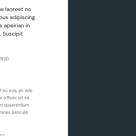
ue laoreet no
ibus adipiscing
s apeirian in
 Suscipit
282D
 no eos, pri vide
officiis sit ea.
sci quaerendum
ates periculis