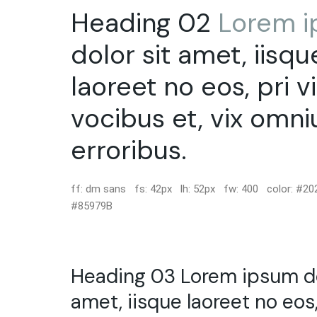
Heading 02
Lorem
dolor sit amet, iisqu
laoreet no eos, pri v
vocibus et, vix omn
erroribus.
ff: dm sans fs: 42px lh: 52px fw: 400 color: #202
#85979B
Heading 03 Lorem ipsum do
amet, iisque laoreet no eos,