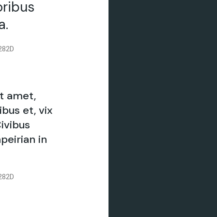
oribus
a.
282D
t amet,
ibus et, vix
ivibus
peirian in
282D