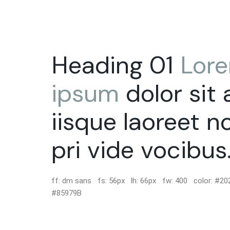
Heading 01
Lor
ipsum
dolor sit
iisque laoreet n
pri vide vocibus
ff: dm sans fs: 56px lh: 66px fw: 400 color: #202
#85979B