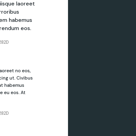
iisque laoreet
rroribus
lorem habemus
erendum eos.
282D
aoreet no eos,
cing ut. Civibus
, at habemus
 eu eos. At
282D