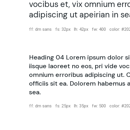
vocibus et, vix omnium err
adipiscing ut apeirian in se
ff: dm sans fs: 32px lh: 42px fw: 400 color: #20
Heading 04 Lorem ipsum dolor si
iisque laoreet no eos, pri vide voc
omnium erroribus adipiscing ut. C
officiis sit ea. Dolorem habemus a
sea.
ff: dm sans fs: 25px lh: 35px fw: 500 color: #20