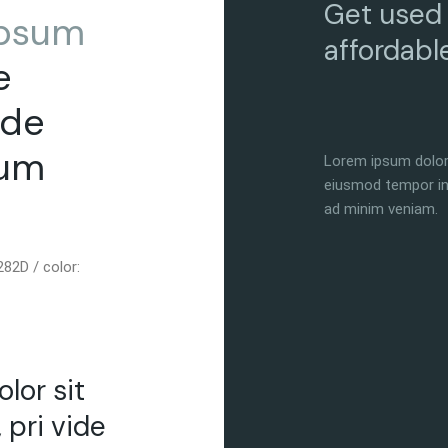
Get used 
ipsum
affordabl
e
ide
ium
Lorem ipsum dolor 
eiusmod tempor inc
ad minim veniam.
82D / color:
lor sit
 pri vide