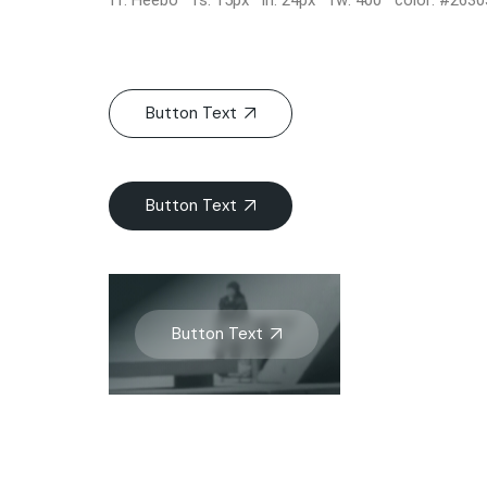
ff: Heebo fs: 15px lh: 24px fw: 400 color: #2630
Button Text
Button Text
Button Text